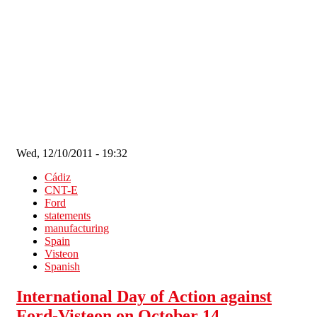
Skip to main content
Wed, 12/10/2011 - 19:32
Cádiz
CNT-E
Ford
statements
manufacturing
Spain
Visteon
Spanish
International Day of Action against
Ford-Visteon on October 14