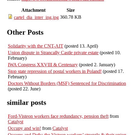
Attachment
Size
360.78 KB
cartel_dia_inter_ing.jpg
Other Posts
Solidarity with the CNT-AIT
(posted 13. April)
Union dispute in Strancally Castle private estate
(posted 10.
February)
IWA Congress XXVIII & Centenary
(posted 2. January)
Stop state repression of postal workers in Poland!
(posted 17.
February)
Doctors Without Borders (MSF) Sentenced for Discrimination
(posted 22. June)
similar posts
Ford-Visteon workers face redundancy, pension theft
from
Catalyst
Occupy and win!
from
Catalyst
Occupy and Defy: the Visteon workers’ struggle & their union