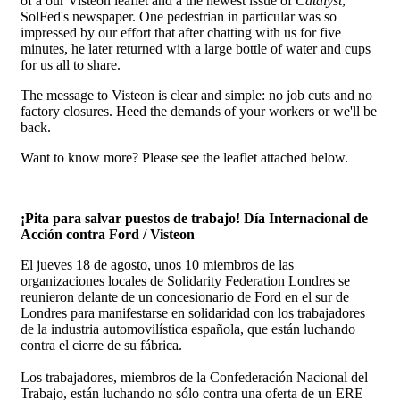
of a our Visteon leaflet and a the newest issue of
Catalyst
,
SolFed's newspaper. One pedestrian in particular was so
impressed by our effort that after chatting with us for five
minutes, he later returned with a large bottle of water and cups
for us all to share.
The message to Visteon is clear and simple: no job cuts and no
factory closures. Heed the demands of your workers or we'll be
back.
Want to know more? Please see the leaflet attached below.
¡Pita para salvar puestos de trabajo! Día Internacional de
Acción contra Ford / Visteon
El jueves 18 de agosto, unos 10 miembros de las
organizaciones locales de Solidarity Federation Londres se
reunieron delante de un concesionario de Ford en el sur de
Londres para manifestarse en solidaridad con los trabajadores
de la industria automovilística española, que están luchando
contra el cierre de su fábrica.
Los trabajadores, miembros de la Confederación Nacional del
Trabajo, están luchando no sólo contra una oferta de un ERE