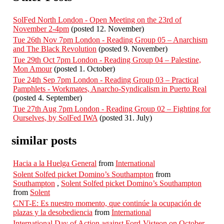
SolFed North London - Open Meeting on the 23rd of
November 2-4pm
(posted 12. November)
Tue 26th Nov 7pm London - Reading Group 05 – Anarchism
and The Black Revolution
(posted 9. November)
Tue 29th Oct 7pm London - Reading Group 04 – Palestine,
Mon Amour
(posted 1. October)
Tue 24th Sep 7pm London - Reading Group 03 – Practical
Pamphlets - Workmates, Anarcho-Syndicalism in Puerto Real
(posted 4. September)
Tue 27th Aug 7pm London - Reading Group 02 – Fighting for
Ourselves, by SolFed IWA
(posted 31. July)
similar posts
Hacia a la Huelga General
from
International
Solent Solfed picket Domino’s Southampton
from
Southampton
,
Solent Solfed picket Domino’s Southampton
from
Solent
CNT-E: Es nuestro momento, que continúe la ocupación de
plazas y la desobediencia
from
International
International Day of Action against Ford-Visteon on October