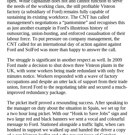
open. While capitalism does not and cannot function to serve
the needs of the working class, the still profitable Visteon
factory (a subsidiary of Ford) remains fully capable of
sustaining its existing workforce. The CNT has called
management's negotiations a “pantomime” and recognises this
as just another example in Ford's illustrious history of
outsourcing, union-busting, and enforced casualisation of their
labour force. To put pressure on company management, the
CNT called for an international day of action against against
Ford and SolFed was more than happy to answer the call.
The struggle is significant in another respect as well. In 2009
Ford made a decision to shut down three Visteon plants in the
UK, with some workers being made redundant with only five
minutes notice. Workers responded with a wave of factory
occupations and despite an utter lack of support from their trade
union, forced Ford to the negotiating table and secured a much-
improved redundancy package.
The picket itself proved a resounding success. After speaking to
the manager on duty about the situation in Spain, we set up for
a two hour long picket. With our “Honk to Save Jobs” sign and
two large red and black banners we sent a vocal and colourful
message to Ford. Stationed alongside a traffic light, when cars
honked in support we walked up and handed the driver a copy