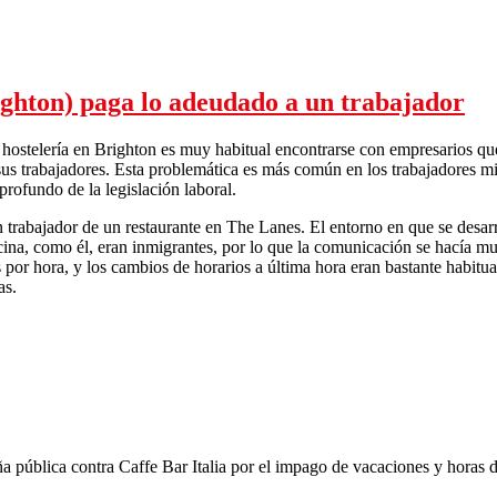
ghton) paga lo adeudado a un trabajador
a hostelería en Brighton es muy habitual encontrarse con empresarios q
sus trabajadores. Esta problemática es más común en los trabajadores m
rofundo de la legislación laboral.
n trabajador de un restaurante en The Lanes. El entorno en que se desarro
cina, como él, eran inmigrantes, por lo que la comunicación se hacía 
as por hora, y los cambios de horarios a última hora eran bastante habit
as.
Un restaurante en The Lanes (Brighton) paga lo adeudado a un trabaja
 pública contra Caffe Bar Italia por el impago de vacaciones y horas de