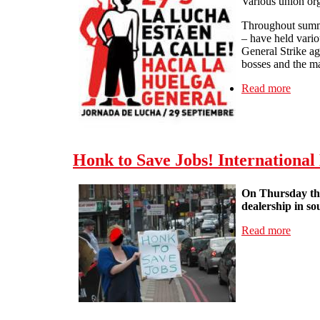
Various union org
Throughout summe
– have held vario
General Strike ag
bosses and the ma
Read more
about 
Honk to Save Jobs! International
On Thursday th
dealership in so
Read more
about 