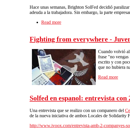
Hace unas semanas, Brighton SolFed decidió paralizar l
adeuda a la trabajadora. Sin embargo, la parte empresa
Read more
about Caffe Bar Italia sigue sin pagar
Fighting from everywhere - Juve
Cuando volvió al 
frase "no vengas 
escrito y con poco
que no hubiera n
Read more
about 
Solfed en espanol: entrevista con 
Una entrevista que se realizo con un companero del
Ce
de la nueva iniciativa de ambos Locales de Solidarity
http://www.ivoox.com/entrevista-amb-2-companyes-soli