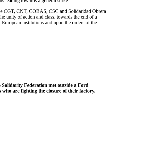
ns leading towards a general strike
 as the CGT, CNT, COBAS, CSC and Solidaridad Obrera
he unity of action and class, towards the end of a
d European institutions and upon the orders of the
Solidarity Federation met outside a Ford
who are fighting the closure of their factory.