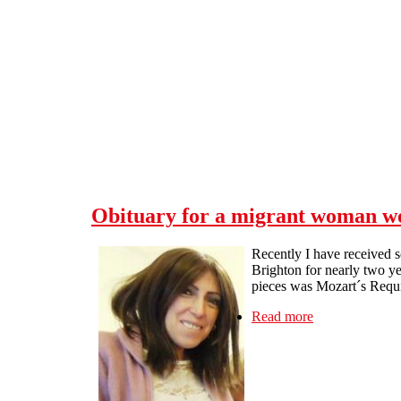
Skip to main content
Obituary for a migrant woman w
Recently I have received 
Brighton for nearly two ye
pieces was Mozart´s Requ
Read more
about Obituary