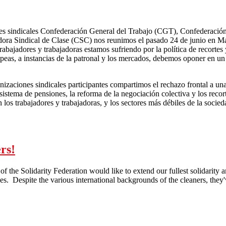
es sindicales Confederación General del Trabajo (CGT), Confederació
ra Sindical de Clase (CSC) nos reunimos el pasado 24 de junio en Madr
rabajadores y trabajadoras estamos sufriendo por la política de recortes
opeas, a instancias de la patronal y los mercados, debemos oponer en u
.
anizaciones sindicales participantes compartimos el rechazo frontal a una
 sistema de pensiones, la reforma de la negociación colectiva y los recor
los trabajadores y trabajadoras, y los sectores más débiles de la socieda
Hacia a la Huelga General
rs!
 the Solidarity Federation would like to extend our fullest solidarity a
ges. Despite the various international backgrounds of the cleaners, they'
ty with Immigrant Cleaners!