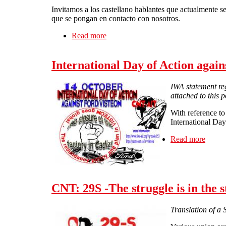
Invitamos a los castellano hablantes que actualmente s
que se pongan en contacto con nosotros.
Read more
about Solfed en espanol: entrevista c
International Day of Action agai
IWA statement reg
attached to this p
With reference to
International Day
Read more
about 
CNT: 29S -The struggle is in the s
Translation of a 