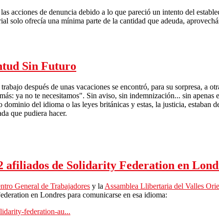
as acciones de denuncia debido a lo que pareció un intento del establec
rial solo ofrecía una mínima parte de la cantidad que adeuda, aprovechá
ntud Sin Futuro
trabajo después de unas vacaciones se encontró, para su sorpresa, a otra 
más: ya no te necesitamos". Sin aviso, sin indemnización... sin apenas 
 dominio del idioma o las leyes británicas y estas, la justicia, estaban 
ada que pudiera hacer.
Fighting from everywhere - Juventud Sin Futuro
2 afiliados de Solidarity Federation en Lond
ntro General de Trabajadores
y la
Assamblea Llibertaria del Valles Orie
 Federation en Londres para comunicarse en esa idioma:
darity-federation-au...