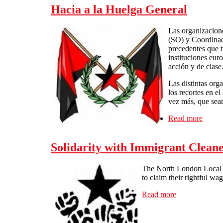
Hacia a la Huelga General
Las organizacion
(SO) y Coordinado
precedentes que t
instituciones eur
acción y de clase
Las distintas org
los recortes en el
vez más, que sean 
Read more
about 
Solidarity with Immigrant Cleane
The North London Local of
to claim their rightful wa
Read more
about Solidari