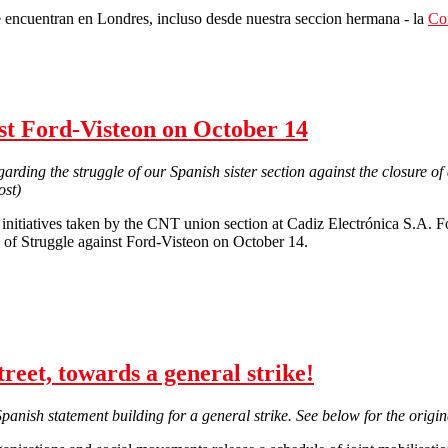
e encuentran en Londres, incluso desde nuestra seccion hermana - la
Co
on 2 afiliados de Solidarity Federation en Londres
nst Ford-Visteon on October 14
arding the struggle of our Spanish sister section against the closure of
ost)
 initiatives taken by the CNT union section at Cadiz Electrónica S.A. 
 of Struggle against Ford-Visteon on October 14.
International Day of Action against Ford-Visteon on October 14
treet, towards a general strike!
Spanish statement building for a general strike. See below for the origina