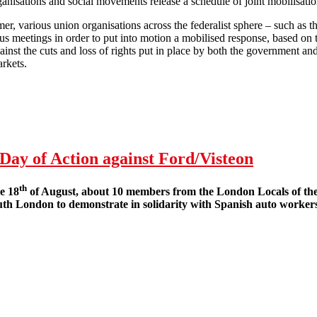
anisations and social movements release a schedule of joint mobilisatio
r, various union organisations across the federalist sphere – such
us meetings in order to put into motion a mobilised response, based on t
ainst the cuts and loss of rights put in place by both the government an
rkets.
CNT: 29S -The struggle is in the street, towards a general strike!
 Day of Action against Ford/Visteon
th
e 18
of August, about 10 members from the London Locals of the 
uth London to demonstrate in solidarity with Spanish auto workers 
Honk to Save Jobs! International Day of Action against Ford/Visteon