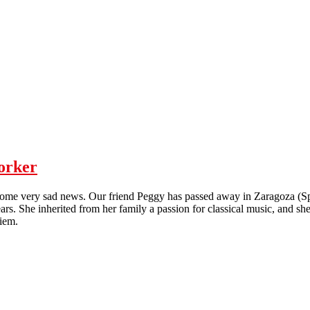
orker
some very sad news. Our friend Peggy has passed away in Zaragoza (Spai
ars. She inherited from her family a passion for classical music, and she
iem.
 for a migrant woman worker