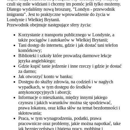
czuli się mile widziani i chcemy im pomóc jeśli tylko możemy.
Dlatego wydaliśmy nową broszurę, "Londyn - przewodnik
imigranta". Jest to praktyczne wprowadzenie do życia w
Londynie i Wielkiej Brytanii.
Przewodnik obejmuje następujące sfery życia:
Korzystanie z transportu publicznego w Londynie, a
także pociągów i autokarów w Wielkiej Brytanii;
Tani dostęp do internetu, gdzie i jak dostać tani telefon
komórkowy;
Biblioteki i szkoły które prowadzą darmowe lekcje
języka angielskiego;
Gdzie kupić tanie jedzenie i inne rzeczy i gdzie je dostać
za darmo;
Jak otworzyć konto w banku;
Dostępu do służby zdrowia, na codzień i w nagłych
wypadkach, w tym dostępu do środków
antykoncepcyjnych i aborcji;
Informacje o mieszkaniu, między innymi jakiego
czynszu i jakich warunków można się spodziewać,
prawa lokatora, oraz kilka słów na temat bezdomności i
skłotowania;
Praca, w tym wynagrodzenia, podatki, prawa
pracownicze oraz problemy, jakie można napotkać, take
jak bezpieczeństwo i higiena pracy, mobbing i