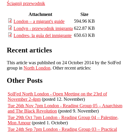
Ściągnij przewodnik
Attachment
Size
594.96 KB
London – a migrant's guide
622.87 KB
Londyn - przewodnik imigranta
650.63 KB
Londres- la guìa del inmigrante
Recent articles
This article was published on 24 October 2014 by the SolFed
group in
North London
. Other recent articles:
Other Posts
SolFed North London - Open Meeting on the 23rd of
November 2-4pm
(posted 12. November)
Tue 26th Nov 7pm London - Reading Group 05 – Anarchism
and The Black Revolution
(posted 9. November)
Tue 29th Oct 7pm London - Reading Group 04 – Palestine,
Mon Amour
(posted 1. October)
Tue 24th Sep 7pm London - Reading Group 03 – Practical