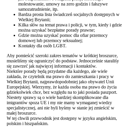
molestowanie, umowy na zero godzin i fałszywe
samozatrudnienie, itp.
Bardza prosta lista świadczeń socjalnych dostępnych w
Wielkiej Brytanii;
Kilka słów na temat prawa i policji, w tym, kiedy i gdzie
można uzyskać bezpłatne porady prawne;
Gdzie można uzyskać pomoc dla ofiar przemocy
domowej lub przemocy seksualnej;
Kontakty dla osób LGBT.
Aby pomieścić szeroki zakres tematów w krótkiej broszurce,
musieliśmy się ograniczyć do podstaw. Jednocześnie staraliśy
się zawrzeć jak najwięcej informacji i kontaktów.
Niektóre porady będą przydatne dla każdego, ale wiele
zakłada, że czytelnik ma prawo do zamieszkania i pracy w
Wielkiej Brytanii, najprawdopodobniej jako obywatel Unii
Europejskiej. Wierzymy, że każda osoba ma prawo do życia
gdziekolwiek chce, bez względu na to jaki posiada paszport.
Niestety sprawy są o wiele bardziej skomplikowane dla
imigrantów spoza UE i my nie mamy wymaganej wiedzy
specjalistycznej, ani nie byli byśmy w stanie jej zmieścić w
małej broszurce.
W tej chwili przewodnik jest dostępny w języku angielskim,
polskim i hiszpańskim.