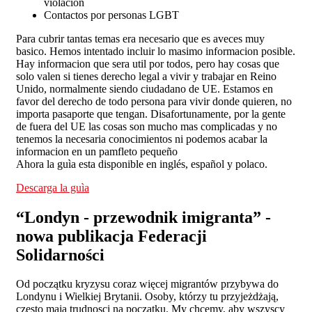
violacìon
Contactos por personas LGBT
Para cubrir tantas temas era necesario que es aveces muy
basico. Hemos intentado incluir lo masimo informacion posible.
Hay informacion que sera util por todos, pero hay cosas que
solo valen si tienes derecho legal a vivir y trabajar en Reino
Unido, normalmente siendo ciudadano de UE. Estamos en
favor del derecho de todo persona para vivir donde quieren, no
importa pasaporte que tengan. Disafortunamente, por la gente
de fuera del UE las cosas son mucho mas complicadas y no
tenemos la necesaria conocimientos ni podemos acabar la
informacion en un pamfleto pequeño
Ahora la guìa esta disponible en inglés, español y polaco.
Descarga la guìa
“Londyn - przewodnik imigranta” -
nowa publikacja Federacji
Solidarności
Od początku kryzysu coraz więcej migrantów przybywa do
Londynu i Wielkiej Brytanii. Osoby, którzy tu przyjeżdżają,
często mają trudnosci na początku. My chcemy, aby wszyscy