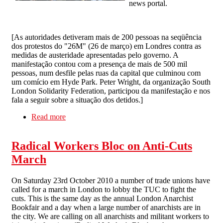
news portal.
[
As autoridades detiveram mais de 200 pessoas na seqüência
dos protestos do "26M" (26 de março) em Londres contra as
medidas de austeridade apresentadas pelo governo. A
manifestação contou com a presença de mais de 500 mil
pessoas, num desfile pelas ruas da capital que culminou com
um comício em Hyde Park. Peter Wright, da organização South
London Solidarity Federation, participou da manifestação e nos
fala a seguir sobre a situação dos detidos.
]
Read more
about As propostas das prisões são claras: retirar
essas pessoas das ruas
Radical Workers Bloc on Anti-Cuts
March
On Saturday 23rd October 2010 a number of trade unions have
called for a march in London to lobby the TUC to fight the
cuts. This is the same day as the annual London Anarchist
Bookfair and a day when a large number of anarchists are in
the city. We are calling on all anarchists and militant workers to